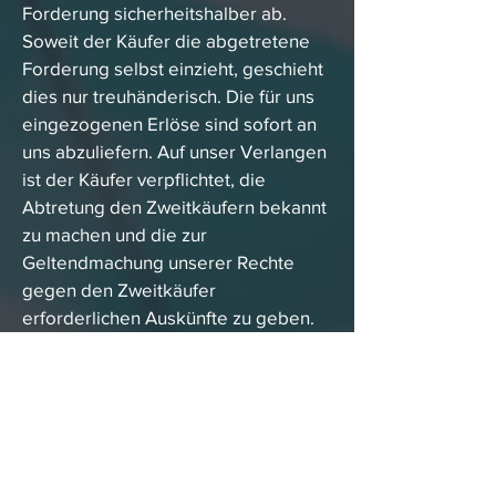
Forderung sicherheitshalber ab.
Soweit der Käufer die abgetretene
Forderung selbst einzieht, geschieht
dies nur treuhänderisch. Die für uns
eingezogenen Erlöse sind sofort an
uns abzuliefern. Auf unser Verlangen
ist der Käufer verpflichtet, die
Abtretung den Zweitkäufern bekannt
zu machen und die zur
Geltendmachung unserer Rechte
gegen den Zweitkäufer
erforderlichen Auskünfte zu geben.
Von einer Pfändung oder jeder
Beeinträchtigung unserer Rechte
durch Dritte muss uns der Käufer
unverzüglich benachrichtigen. Für
den Fall, dass der Zweitkäufer nicht
sofort bar bezahlt, hat der Käufer uns