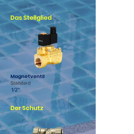
Das Stellglied
Magnetventil
Standard
1/2"
Der Schutz