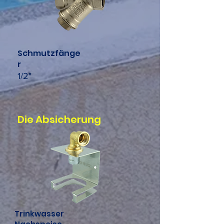
Schmutzfänge
r
1/2"
Die Absicherung
Trinkwasser