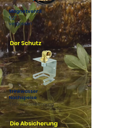
Magnetventil
1/2"
vergossen
Der Schutz
Trinkwasser
Nachspeise
Trinkwassertrennung
Die Absicherung