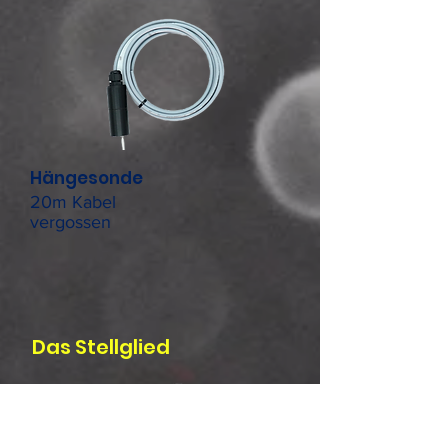
Hängesonde
20m Kabel
vergossen
Das Stellglied