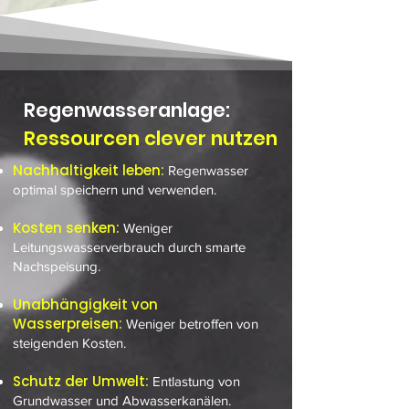
Regenwasseranlage:
Ressourcen clever nutzen
Nachhaltigkeit leben:
Regenwasser
optimal speichern und verwenden.
Kosten senken:
Weniger
Leitungswasserverbrauch durch smarte
Nachspeisung.
Unabhängigkeit von
Wasserpreisen:
Weniger betroffen von
steigenden Kosten.
Schutz der Umwelt:
Entlastung von
Grundwasser und Abwasserkanälen.