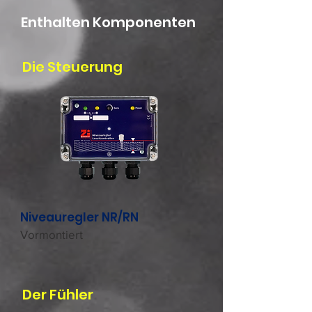
Enthalten Komponenten
Die Steuerung
Niveauregler NR/RN
Vormontiert
Der Fühler