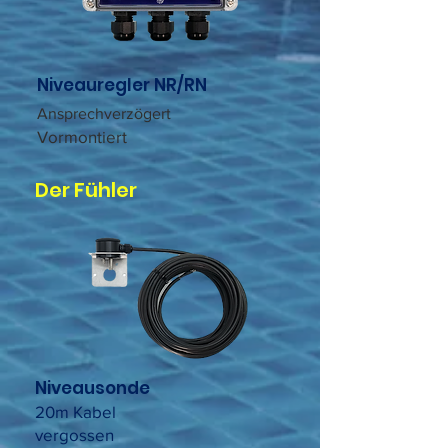
Niveauregler NR/RN
Ansprechverzögert
Vormontiert
Der Fühler
Niveausonde
20m Kabel
vergossen