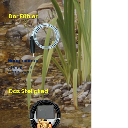
Der Fühler
Hängesonde
20m Kabel
vergossen
Das Stellglied