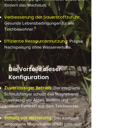
fördern das Wachstum.
Verbesserung der Sauerstoffzufuhr:
Gesunde Lebensbedingungen für alle
Teichbewohner.
Effiziente Ressourcennutzung:
Präzise
Nachspeisung ohne Wasserverluste.
Die Vorteile dieser
Konfiguration
Zuverlässiger Betrieb:
Der integrierte
Schmutzfänger schützt das Magnetventil
zuverlässig vor Algen, Blättern und
anderen Partikeln aus dem Teichwasser.
Schutz vor Witterung:
Das komplett
vergossene Magnetventil (IP68) garantiert