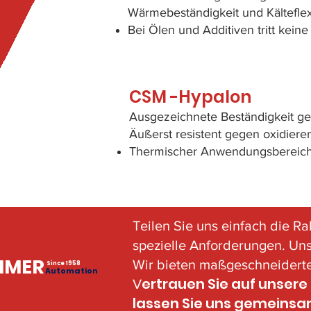
Wärmebeständigkeit und Kälteflexib
Bei Ölen und Additiven tritt keine
CSM -Hypalon
Ausgezeichnete Beständigkeit ge
Äußerst resistent gegen oxidiere
Thermischer Anwendungsbereich: 
Teilen Sie uns einfach die 
spezielle Anforderungen. Uns
MMER
Wir bieten maßgeschneiderte 
Since 1958
Automation
ertrauen Sie auf unser
V
lassen Sie uns gemeinsam