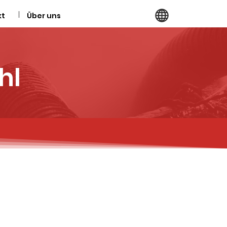
kt
Über uns
hl