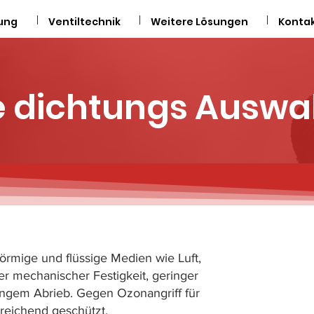
ung
Ventiltechnik
Weitere Lösungen
Konta
ge dichtungs Auswa
sförmige und flüssige Medien wie Luft,
er mechanischer Festigkeit, geringer
ingem Abrieb. Gegen Ozonangriff für
reichend geschützt.