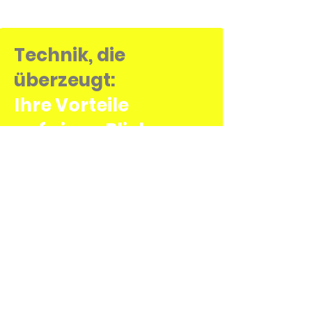
Technik, die
überzeugt:
Ihre Vorteile
auf einen Blick
Ein stabiler Wasserstand ist weit mehr als nur
Ästhetik
biologische Fundament
– er ist das
für
Ihre Fische und Pflanzen.
NIVEAU LOGIC TNS
Mit
entscheiden Sie
sich für eine Systemlösung, die diese
lautlos und präzise
Balance
bewahrt.
Überlassen Sie das Gleichgewicht Ihres
Biotops nicht dem Zufall, sondern einer
absolute Beständigkeit
Technik, die für