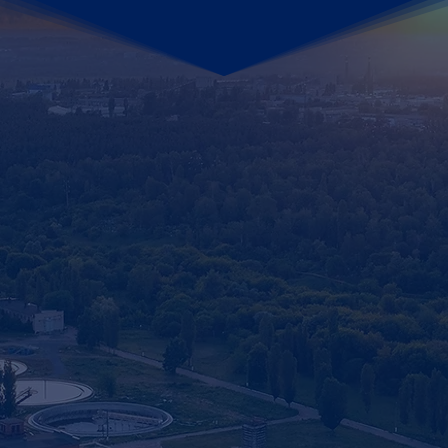
Niveauregler
Vielseitig e
erkabelt