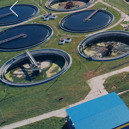
Als
bewährt
Niveaure