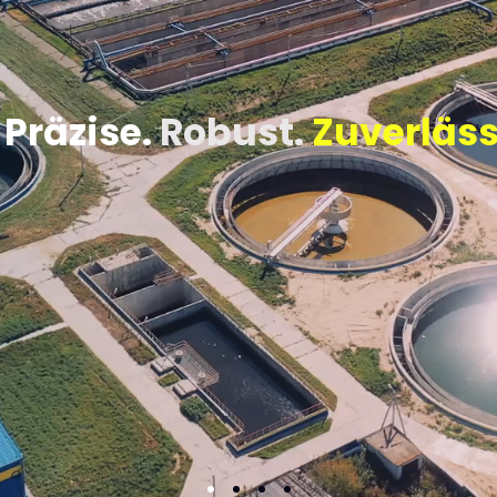
Präzise.
Robust.
Zuverläss
 Hersteller und Systempartner ist unser An
e und langlebige Lösungen für die Praxis z
glung
Vent