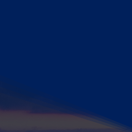
Niveaureg
Robust, wartungsfrei
Als Hersteller fertigen wir ausge
Ihre extreme Zuverlässigkeit und
hat sie zur ersten Wahl für unzä