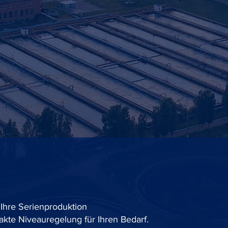
Ni
ets
g
r Serie.
 Ihre Serienproduktion
exakte Niveauregelung für Ihren Bedarf.