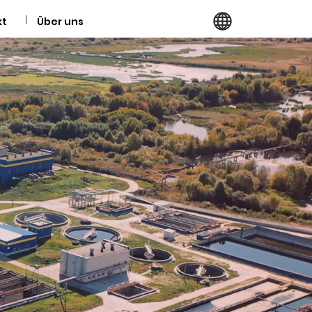
kt
Über uns
geln Das.
entiltechnik.