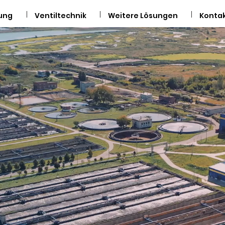
ung
Ventiltechnik
Weitere Lösungen
Konta
Wir re
für Niveauregelung & V