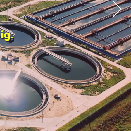
ig.
spruch,
u liefern.
iltechnik